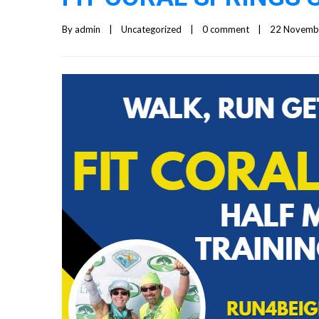
By 
admin
|
Uncategorized
|
0 comment
|
22 November