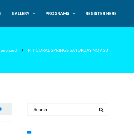
S
GALLERY
PROGRAMS
REGISTER HERE
egorized
FIT CORAL SPRINGS SATURDAY NOV 23