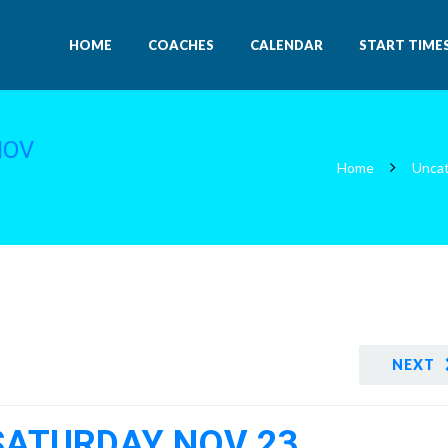
HOME
COACHES
CALENDAR
START TIME
NOV
Home
Uncat
NEXT
SATURDAY NOV 23