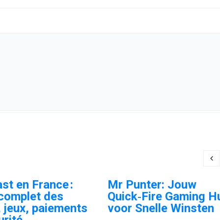
st en France :
Mr Punter: Jouw
complet des
Quick‑Fire Gaming H
 jeux, paiements
voor Snelle Winsten