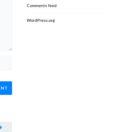
Comments feed
WordPress.org