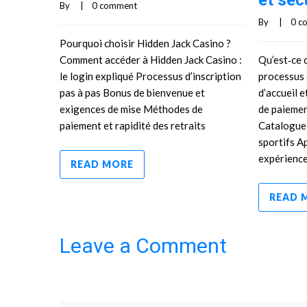
et séc
By     |    
0 comment
By     |    
0 c
Pourquoi choisir Hidden Jack Casino ?
Comment accéder à Hidden Jack Casino :
Qu’est‑ce 
le login expliqué Processus d’inscription
processus 
pas à pas Bonus de bienvenue et
d’accueil 
exigences de mise Méthodes de
de paiemen
paiement et rapidité des retraits
Catalogue d
sportifs A
expérienc
READ MORE
READ 
Leave a Comment