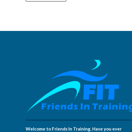
Welcome to Friends In Training. Have you ever