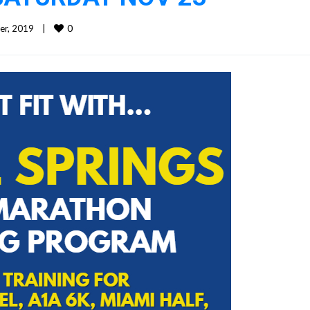
0
, 2019    
|