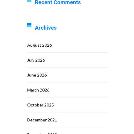
Recent Comments
Archives
August 2026
July 2026
June 2026
March 2026
October 2025
December 2021