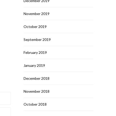
December 2019
November 2019
October 2019
September 2019
February 2019
January 2019
December 2018
November 2018
October 2018