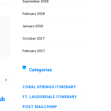
September 2018
February 2018
January 2018
October 2017
February 2017
Categories
CORAL SPRINGS ITINERARY
Online kaszinó játékok –
Free Onl
FT. LAUDERDALE ITINERARY
ub
élő osztós játékok és
Registra
valós idejű
Step‑by‑
POST MAILCHIMP