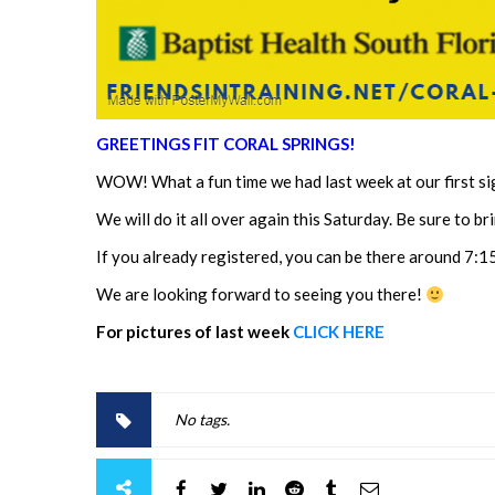
GREETINGS FIT CORAL SPRINGS!
WOW! What a fun time we had last week at our first si
We will do it all over again this Saturday. Be sure to br
If you already registered, you can be there around 7:1
We are looking forward to seeing you there!
For pictures of last week
CLICK HERE
No tags.